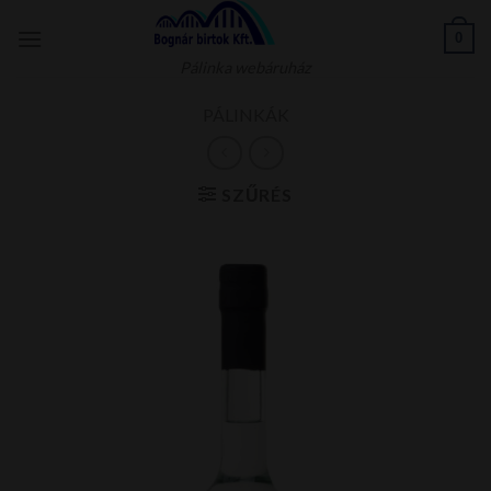
Skip
0
to
content
Pálinka webáruház
PÁLINKÁK
SZŰRÉS