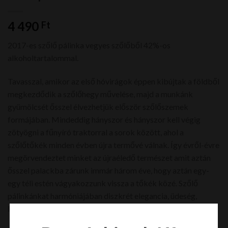
4 490
Ft
2017-es szőlő pálinka vegyes szőlőből 42%-os
alkoholtartalommal.
Tavasszal, amikor az első hóvirágok éppen kibújtak a földből
megkezdődik a szőlőhegy művelése, majd a munkánk
gyümölcsét ősszel élvezhetjük először szőlőszemek
formájában. Mindeddig hányszor és hányszor kell végig
zötyögni a fűnyíró traktorral a sorok között, ahol a
szőlőtőkék minden évben újra termővé válnak. Így évről-évre
megörvendeztet minket az újraéledő természet amit aztán
ősszel palackba zárunk immár három éve, hogy aztán egy-
egy téli estén vágyakozzunk vissza a tőkék közé. Szőlő
pálinkánkat harmóniájában diszkrét elegancia, üdeség,
letisztultság jellemzi.