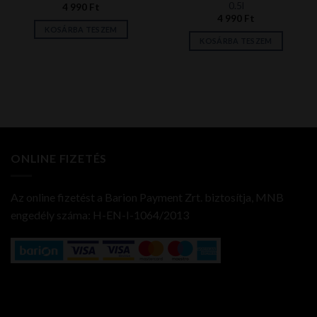
0.5l
4 990
Ft
4 990
Ft
KOSÁRBA TESZEM
KOSÁRBA TESZEM
ONLINE FIZETÉS
Az online fizetést a Barion Payment Zrt. biztosítja, MNB
engedély száma: H-EN-I-1064/2013